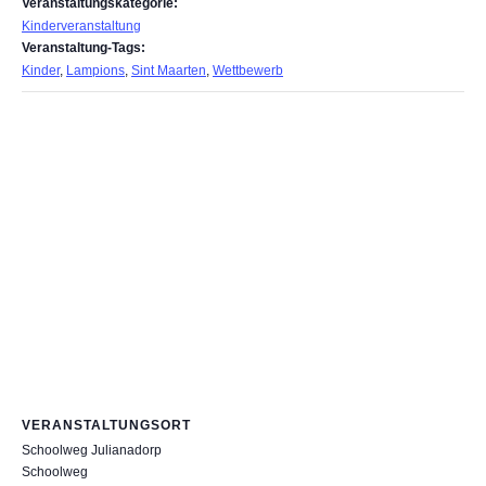
Veranstaltungskategorie:
Kinderveranstaltung
Veranstaltung-Tags:
Kinder
,
Lampions
,
Sint Maarten
,
Wettbewerb
VERANSTALTUNGSORT
Schoolweg Julianadorp
Schoolweg