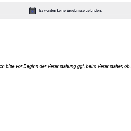
Es wurden keine Ergebnisse gefunden.
H
i
n
w
e
i
s
ich bitte vor Beginn der Veranstaltung ggf. beim Veranstalter,