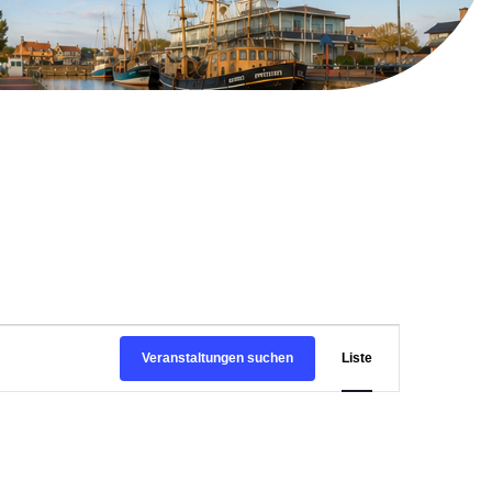
V
Veranstaltungen suchen
Liste
e
r
a