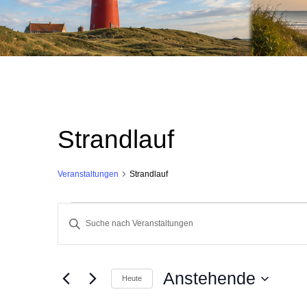
Strandlauf
Veranstaltungen
Strandlauf
Veranstaltungen
V
B
i
e
t
t
e
r
Anstehende
S
Heute
c
D
a
h