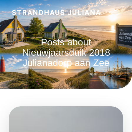
STRANDHAUS JULIANA
Posts about
Nieuwjaarsduik 2018
Julianadorp aan Zee