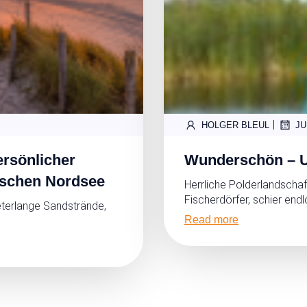
|
HOLGER BLEUL
JU
ersönlicher
Wunderschön – U
dischen Nordsee
Herrliche Polderlandschaf
Fischerdörfer, schier end
eterlange Sandstrände,
Read more