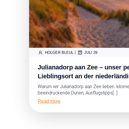
|
HOLGER BLEUL
JULI 29
Julianadorp aan Zee – unser p
Lieblingsort an der niederlän
Warum wir Julianadorp aan Zee lieben: kilom
beeindruckende Dünen, Ausflugstipps[…]
Read more